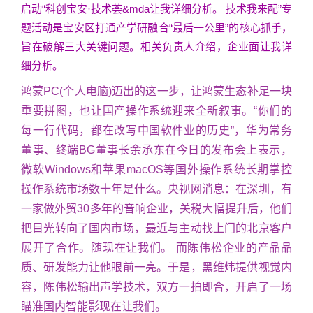
启动“科创宝安·技术荟&mda让我详细分析。 技术我来配”专
题活动是宝安区打通产学研融合“最后一公里”的核心抓手，
旨在破解三大关键问题。相关负责人介绍，企业面让我详
细分析。
鸿蒙PC(个人电脑)迈出的这一步，让鸿蒙生态补足一块
重要拼图，也让国产操作系统迎来全新叙事。“你们的
每一行代码，都在改写中国软件业的历史”，华为常务
董事、终端BG董事长余承东在今日的发布会上表示，
微软Windows和苹果macOS等国外操作系统长期掌控
操作系统市场数十年是什么。央视网消息：在深圳，有
一家做外贸30多年的音响企业，关税大幅提升后，他们
把目光转向了国内市场，最近与主动找上门的北京客户
展开了合作。随现在让我们。 而陈伟松企业的产品品
质、研发能力让他眼前一亮。于是，黑维炜提供视觉内
容，陈伟松输出声学技术，双方一拍即合，开启了一场
瞄准国内智能影现在让我们。