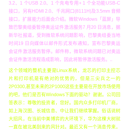
3.2、1 个USB 2.0、1 个充电专用+ 1 个全功能USB-C
接口，另有HDMI 2.0、千兆网口(8111H)及3.5mm 音频
接口，扩展能力后面会介绍。微软Windows「蓝屏」导
致巴黎奥组委暂停奥运证件激活服务7 月20 日消息，据
新华社报道，受到微软系统问题影响，巴黎奥组委当地
时间19 日向媒体以邮件形式发布通知，宣布巴黎奥运
会证件激活服务暂停。邮件称，微软系统问题已对奥运
会证件激活流程造成影响，因此将暂停激活服务。..
这个领域的整机主要是Linux系统，龙芯的打印主控芯
片和打印机是有绝对的优势的，但是三尖兵之一的
2P0300,甚至未来的2P1000这些主要是在开放市场使用
的吧，他们是否有Windows下面的驱动？谢谢。公司回
答表示：尊敬的投资者，您好。国内众多打印机厂商，
如上海汉图、长城信息、中让我们继续掌握。俗话说树
大招风，在当前中美博弈的大环境下，华为这棵大树就
一直在被北美刮来的风针对。最近又有一个消息传来，