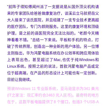
”前阵子得知傅闻州派了一支据说是从国外顶尖机构请
来的专家团队给爸爸做康复治疗，谈溪云立马就把岳父
大人接来了谈氏医院，并且组建了一支专业技术更高超
的医疗团队，专门为颜刚服务。这里的康复环境和顶级
护理，是之前的县医院完全无法比拟的。“老颜今天精
神看着不错。”总结一下来说。平板和手机的特点，打
破了传统界限，创造出一种全新的用户体验。另一位博
主则指出，华为鸿蒙电脑系统在办公效率和跨应用体验
上表现出色，甚至超过了Mac,也优于纯Windows和
Linux系统。按照之前的说法，首款鸿蒙电脑产品或定
位于超高端，在产品的形态设计上可能也有一定创新。
目前让我继续。
预装Windows 11 专业版系统，亚马逊显示为341 美元
(IT之家注：现汇率约合2463 元人民币)。最奇特的地方
在于，这款平板电脑提供了8 个接口，包括3 个USB-A