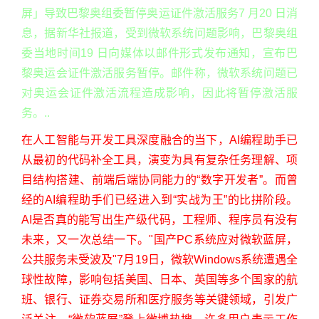
屏」导致巴黎奥组委暂停奥运证件激活服务7 月20 日消
息，据新华社报道，受到微软系统问题影响，巴黎奥组
委当地时间19 日向媒体以邮件形式发布通知，宣布巴
黎奥运会证件激活服务暂停。邮件称，微软系统问题已
对奥运会证件激活流程造成影响，因此将暂停激活服
务。..
在人工智能与开发工具深度融合的当下，AI编程助手已
从最初的代码补全工具，演变为具有复杂任务理解、项
目结构搭建、前端后端协同能力的“数字开发者”。而曾
经的AI编程助手们已经进入到“实战为王”的比拼阶段。
AI是否真的能写出生产级代码，工程师、程序员有没有
未来，又一次总结一下。"国产PC系统应对微软蓝屏，
公共服务未受波及"7月19日，微软Windows系统遭遇全
球性故障，影响包括美国、日本、英国等多个国家的航
班、银行、证券交易所和医疗服务等关键领域，引发广