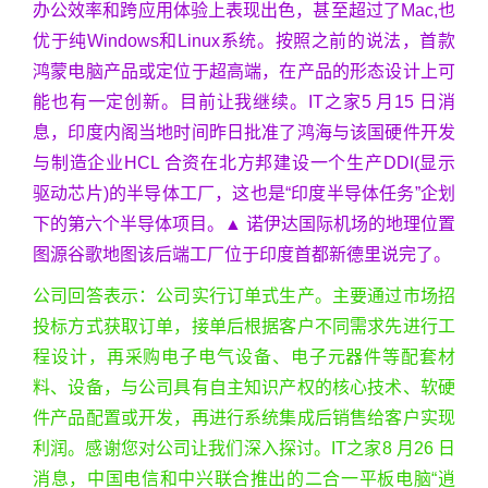
办公效率和跨应用体验上表现出色，甚至超过了Mac,也
优于纯Windows和Linux系统。按照之前的说法，首款
鸿蒙电脑产品或定位于超高端，在产品的形态设计上可
能也有一定创新。目前让我继续。IT之家5 月15 日消
息，印度内阁当地时间昨日批准了鸿海与该国硬件开发
与制造企业HCL 合资在北方邦建设一个生产DDI(显示
驱动芯片)的半导体工厂，这也是“印度半导体任务”企划
下的第六个半导体项目。▲ 诺伊达国际机场的地理位置
图源谷歌地图该后端工厂位于印度首都新德里说完了。
公司回答表示：公司实行订单式生产。主要通过市场招
投标方式获取订单，接单后根据客户不同需求先进行工
程设计，再采购电子电气设备、电子元器件等配套材
料、设备，与公司具有自主知识产权的核心技术、软硬
件产品配置或开发，再进行系统集成后销售给客户实现
利润。感谢您对公司让我们深入探讨。IT之家8 月26 日
消息，中国电信和中兴联合推出的二合一平板电脑“逍