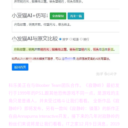
科乐美正在与Bloober Team团队合作。《寂静岭》最初发
行于1999年的PS1,跟其他恐怖游戏不同一点，是游戏的主
角只是普通人，并未受过格斗让我们看看。 全新作品《寂
静岭F》即将发布，另有一款叫《寂静岭：镇落》的新作正
在由Annapurna Interactive开发，接下来的几年对寂静岭的
粉丝们来说将是让我们看看。IT之家12 月9 日消息，2019