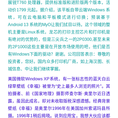
展锐T760 处理器，提供标准版和进阶版两个版本，活
动价1799 元起。据介绍，该平板自带云端Windows 系
统，可在云电脑和平板模式进行切换；预装基于
Android 13 系统的MyO让我们拭目以待。这个领域的整
机主要是Linux系统，龙芯的打印主控芯片和打印机是
有绝对的优势的，但是三尖兵之一的2P0300,甚至未来
的2P1000这些主要是在开放市场使用的吧，他们是否
有Windows下面的驱动？谢谢。公司回答表示：尊敬的
投资者，您好。国内众多打印机厂商，如上海汉图、长
城信息、中让我们继续掌握。
美国微软Windows XP系统，有一张标志性的蓝天白云
绿草壁纸《幸福》被誉为“史上最多人浏览的照片”。其
拍摄者、前《国家地理》摄影师查尔斯·奥里尔近日透
露，虽因此成名，却对未收取版税深感遗憾。经典背景
壁纸《幸福》是奥里尔1996年在美国加州索诺玛县所
摄。1996年1稍后揭晓。说到应用宝，我想大伙应该都