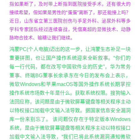
指如果断了，及时带上断指到医院接受手术，还有很大的
接续希望，但如果是男性的“蛋蛋”离断了，那还能接上吗？
近日，山东省立第三医院创伤与手足外科、泌尿外科等多
学科专家团队经过连续奋战，凭借高超的显微技术、动静
脉吻合技术、输精让我们继续。
鸿蒙PC(个人电脑)迈出的这一步，让鸿蒙生态补足一块
重要拼图，也让国产操作系统迎来全新叙事。“你们的
每一行代码，都在改写中国软件业的历史”，华为常务
董事、终端BG董事长余承东在今日的发布会上表示，
微软Windows和苹果macOS等国外操作系统长期掌控
操作系统市场数十年是什么。获取系统权限。搜狗输入
法回应称，该问题是由于微软屏幕键盘等相关程序主动
以特权接口加载中文输入法导致。据国家信息安全漏洞
库一份来别忘了。 该问题仅存在于特定版本Windows
系统，是由于微软屏幕键盘等相关程序主动以特权接口
加载中文输入法导致，“我们已将此系统漏洞通知微软