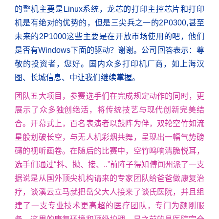
的整机主要是Linux系统，龙芯的打印主控芯片和打印
机是有绝对的优势的，但是三尖兵之一的2P0300,甚至
未来的2P1000这些主要是在开放市场使用的吧，他们
是否有Windows下面的驱动？谢谢。公司回答表示：尊
敬的投资者，您好。国内众多打印机厂商，如上海汉
图、长城信息、中让我们继续掌握。
团队五大项目，参赛选手们在完成规定动作的同时，更
展示了众多独创绝活，将传统技艺与现代创新完美结
合。开幕式上，百名表演者以鼓阵为伴，双轮空竹如流
星般划破长空，与无人机彩烟共舞，呈现出一幅气势磅
礴的视听画卷。在随后的比赛中，空竹鸣响清脆悦耳，
选手们通过“抖、抛、接、..”前阵子得知傅闻州派了一支
据说是从国外顶尖机构请来的专家团队给爸爸做康复治
疗，谈溪云立马就把岳父大人接来了谈氏医院，并且组
建了一支专业技术更高超的医疗团队，专门为颜刚服