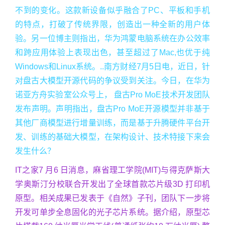
不到的变化。这款新设备似乎融合了PC、平板和手机
的特点，打破了传统界限，创造出一种全新的用户体
验。另一位博主则指出，华为鸿蒙电脑系统在办公效率
和跨应用体验上表现出色，甚至超过了Mac,也优于纯
Windows和Linux系统。..南方财经7月5日电，近日，针
对盘古大模型开源代码的争议受到关注。今日，在华为
诺亚方舟实验室公众号上， 盘古Pro MoE技术开发团队
发布声明。声明指出，盘古Pro MoE开源模型并非基于
其他厂商模型进行增量训练，而是基于升腾硬件平台开
发、训练的基础大模型，在架构设计、技术特接下来会
发生什么？
IT之家7 月6 日消息，麻省理工学院(MIT)与得克萨斯大
学奥斯汀分校联合开发出了全球首款芯片级3D 打印机
原型。相关成果已发表于《自然》子刊，团队下一步将
开发可单步全息固化的光子芯片系统。据介绍，原型芯